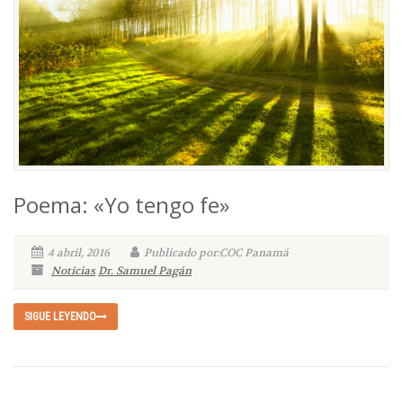
Poema: «Yo tengo fe»
4 abril, 2016
Publicado por:COC Panamá
Noticias
Dr. Samuel Pagán
SIGUE LEYENDO